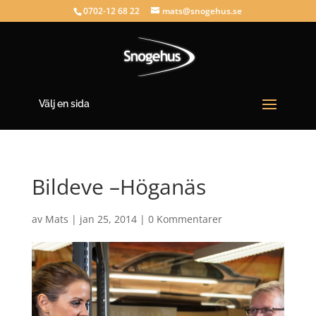
0702-12 68 22
mats@snogehus.se
Välj en sida
Bildeve –Höganäs
av
Mats
|
jan 25, 2014
|
0 Kommentarer