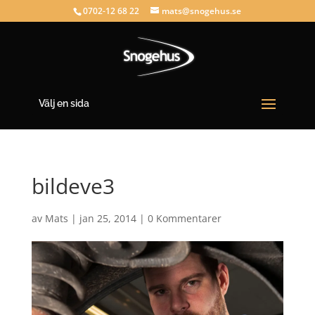
0702-12 68 22
mats@snogehus.se
Välj en sida
bildeve3
av
Mats
|
jan 25, 2014
|
0 Kommentarer