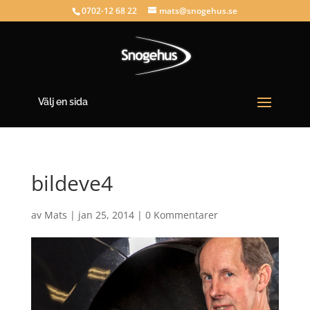
0702-12 68 22
mats@snogehus.se
Välj en sida
bildeve4
av
Mats
|
jan 25, 2014
|
0 Kommentarer