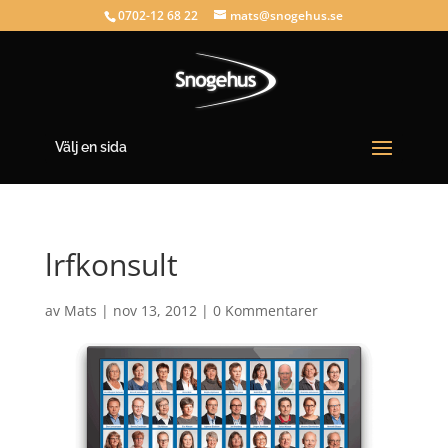
0702-12 68 22
mats@snogehus.se
Välj en sida
lrfkonsult
av
Mats
|
nov 13, 2012
|
0 Kommentarer