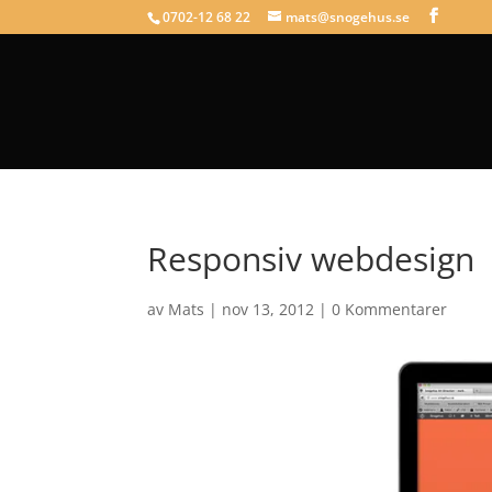
0702-12 68 22
mats@snogehus.se
Responsiv webdesign
av
Mats
|
nov 13, 2012
|
0 Kommentarer